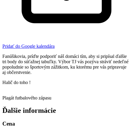
Pridať do Google kalendára
Fanúšikovia, príďte podporiť náš domáci tím, aby si pripísal ďalšie
tri body do súťažnej tabuľky. Výbor TJ vás pozýva stráviť nedeľné
popoludnie so športovým zážitkom, ku ktorému pre vás pripravuje
aj občerstvenie.
Halič do toho !
Plagát futbalového zápasu
Ďalšie informácie
Cena
Plné vstupné: 2 €
Organizátor
TJ Slovan Halič, Obec Halič