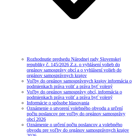
Rozhodnutie predsedu Národnej rady Slovenskej
republiky č. 145/2026 Z.z. o vyhlásení volieb do
orgánov samosprávy obcí a o vyhlásení volieb do
orgánov samosprávnych krajov
Voľby do orgánov samosprávnych krajov informácia o
podmienkach práva voliť a práva byť volený
Voľby do orgánov samosprávy obcí, informácia o
podmienkach práva voliť a práva byť volený
Informácie o spôsobe hlasovania
Oznámenie o utvorení volebného obvodu a určení
počtu poslancov pre voľby do orgánov samosprávy
obcí 2026
Oznámenie o určení počtu poslancov a volebného
obvodu pre voľby do orgánov samosprávnych krajov
2026