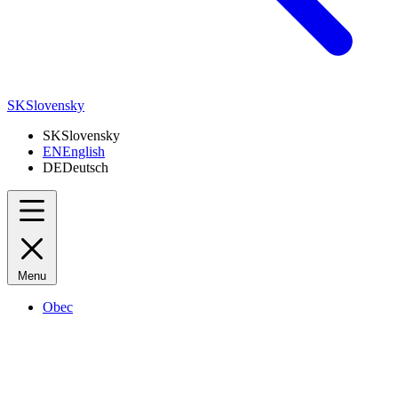
SK
Slovensky
SK
Slovensky
EN
English
DE
Deutsch
Menu
Obec