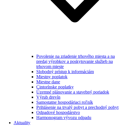
Povolenie na zriadenie trhového miesta a na
predaj výrobkov a poskytovanie služieb na
trhovom mieste
Slobodný prístup k informáciám
Miestny poplatok
Miestne dane
Cintorínske poplatky
Územné plánovanie a stavebný poriadok
Výrub drevín
Samostatne hospodáriaci roľník
Prihlásenie na trvalý pobyt a prechodný pobyt
Odpadové hospodárstvo
Harmonogram vývozu odpadu
Aktuality