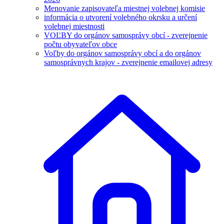
Menovanie zapisovateľa miestnej volebnej komisie
informácia o utvorení volebného okrsku a určení
volebnej miestnosti
VOĽBY do orgánov samosprávy obcí - zverejnenie
počtu obyvateľov obce
Voľby do orgánov samosprávy obcí a do orgánov
samosprávnych krajov - zverejnenie emailovej adresy