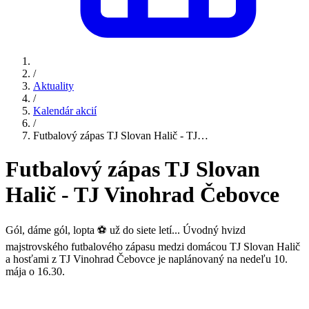
/
Aktuality
/
Kalendár akcií
/
Futbalový zápas TJ Slovan Halič - TJ…
Futbalový zápas TJ Slovan
Halič - TJ Vinohrad Čebovce
Gól, dáme gól, lopta ⚽ už do siete letí... Úvodný hvizd
majstrovského futbalového zápasu medzi domácou TJ Slovan Halič
a hosťami z TJ Vinohrad Čebovce je naplánovaný na nedeľu 10.
mája o 16.30.
Začiatok