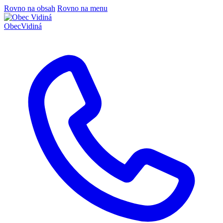
Rovno na obsah
Rovno na menu
Obec
Vidiná