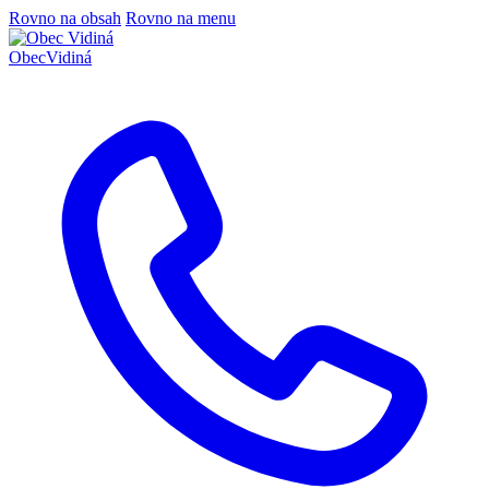
Rovno na obsah
Rovno na menu
Obec
Vidiná