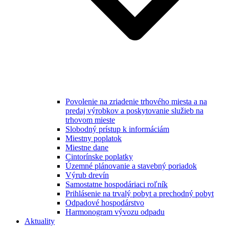
Povolenie na zriadenie trhového miesta a na
predaj výrobkov a poskytovanie služieb na
trhovom mieste
Slobodný prístup k informáciám
Miestny poplatok
Miestne dane
Cintorínske poplatky
Územné plánovanie a stavebný poriadok
Výrub drevín
Samostatne hospodáriaci roľník
Prihlásenie na trvalý pobyt a prechodný pobyt
Odpadové hospodárstvo
Harmonogram vývozu odpadu
Aktuality