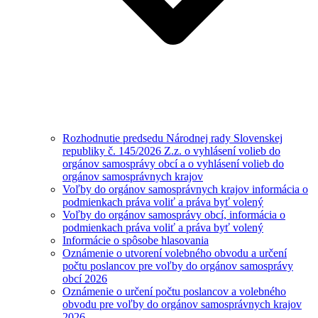
Rozhodnutie predsedu Národnej rady Slovenskej
republiky č. 145/2026 Z.z. o vyhlásení volieb do
orgánov samosprávy obcí a o vyhlásení volieb do
orgánov samosprávnych krajov
Voľby do orgánov samosprávnych krajov informácia o
podmienkach práva voliť a práva byť volený
Voľby do orgánov samosprávy obcí, informácia o
podmienkach práva voliť a práva byť volený
Informácie o spôsobe hlasovania
Oznámenie o utvorení volebného obvodu a určení
počtu poslancov pre voľby do orgánov samosprávy
obcí 2026
Oznámenie o určení počtu poslancov a volebného
obvodu pre voľby do orgánov samosprávnych krajov
2026