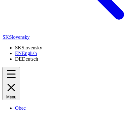
SK
Slovensky
SK
Slovensky
EN
English
DE
Deutsch
Menu
Obec