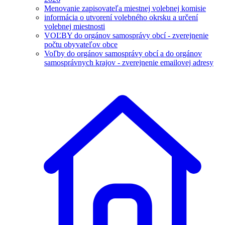
Menovanie zapisovateľa miestnej volebnej komisie
informácia o utvorení volebného okrsku a určení
volebnej miestnosti
VOĽBY do orgánov samosprávy obcí - zverejnenie
počtu obyvateľov obce
Voľby do orgánov samosprávy obcí a do orgánov
samosprávnych krajov - zverejnenie emailovej adresy