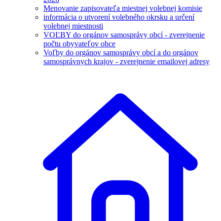
Menovanie zapisovateľa miestnej volebnej komisie
informácia o utvorení volebného okrsku a určení
volebnej miestnosti
VOĽBY do orgánov samosprávy obcí - zverejnenie
počtu obyvateľov obce
Voľby do orgánov samosprávy obcí a do orgánov
samosprávnych krajov - zverejnenie emailovej adresy