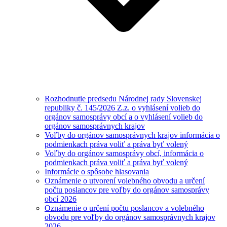
Rozhodnutie predsedu Národnej rady Slovenskej
republiky č. 145/2026 Z.z. o vyhlásení volieb do
orgánov samosprávy obcí a o vyhlásení volieb do
orgánov samosprávnych krajov
Voľby do orgánov samosprávnych krajov informácia o
podmienkach práva voliť a práva byť volený
Voľby do orgánov samosprávy obcí, informácia o
podmienkach práva voliť a práva byť volený
Informácie o spôsobe hlasovania
Oznámenie o utvorení volebného obvodu a určení
počtu poslancov pre voľby do orgánov samosprávy
obcí 2026
Oznámenie o určení počtu poslancov a volebného
obvodu pre voľby do orgánov samosprávnych krajov
2026