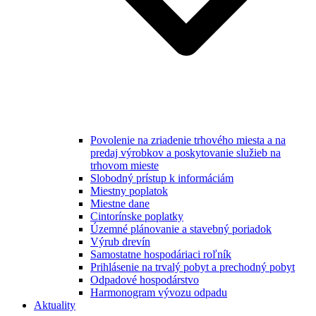
Povolenie na zriadenie trhového miesta a na
predaj výrobkov a poskytovanie služieb na
trhovom mieste
Slobodný prístup k informáciám
Miestny poplatok
Miestne dane
Cintorínske poplatky
Územné plánovanie a stavebný poriadok
Výrub drevín
Samostatne hospodáriaci roľník
Prihlásenie na trvalý pobyt a prechodný pobyt
Odpadové hospodárstvo
Harmonogram vývozu odpadu
Aktuality