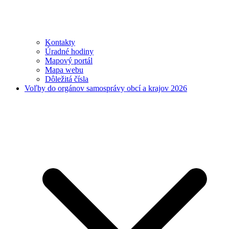
Kontakty
Úradné hodiny
Mapový portál
Mapa webu
Dôležitá čísla
Voľby do orgánov samosprávy obcí a krajov 2026