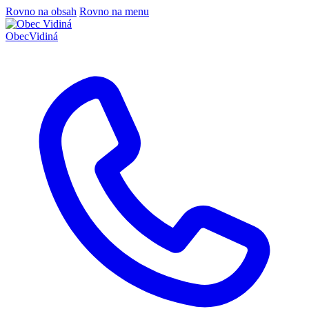
Rovno na obsah
Rovno na menu
Obec
Vidiná