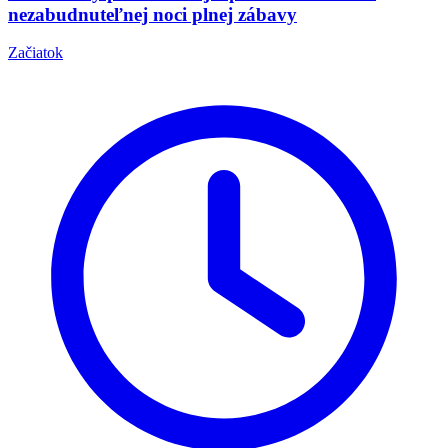
nezabudnuteľnej noci plnej zábavy
Začiatok