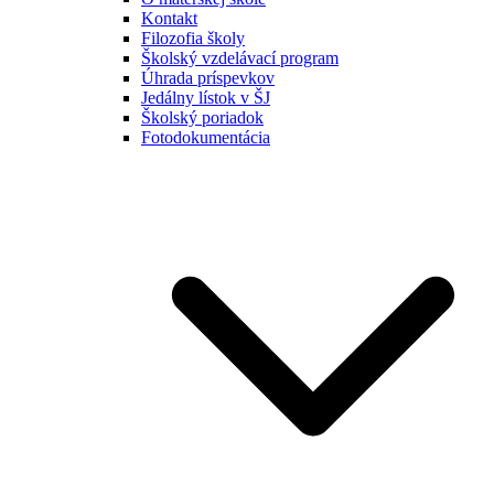
Kontakt
Filozofia školy
Školský vzdelávací program
Úhrada príspevkov
Jedálny lístok v ŠJ
Školský poriadok
Fotodokumentácia