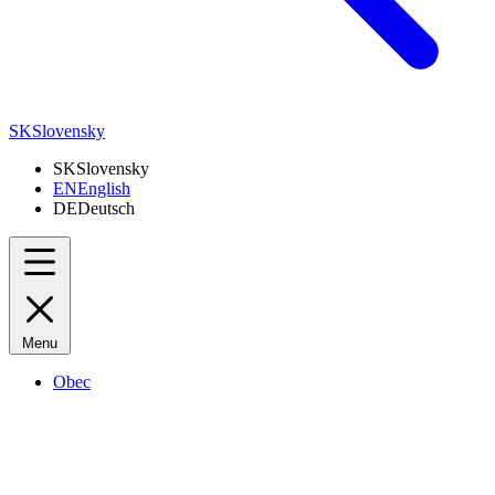
SK
Slovensky
SK
Slovensky
EN
English
DE
Deutsch
Menu
Obec