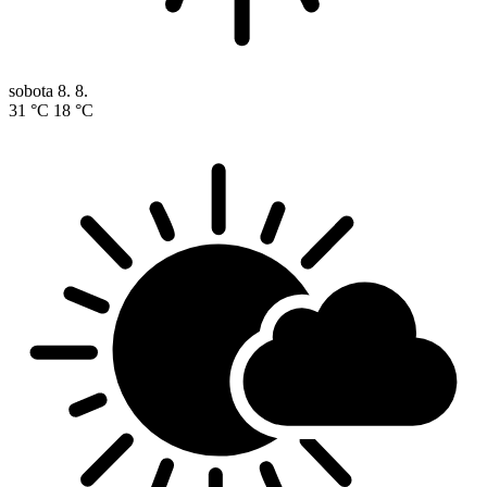
sobota
8. 8.
31 °C
18 °C