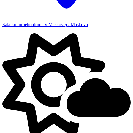
Sála kultúrneho domu v Maškovej - Mašková