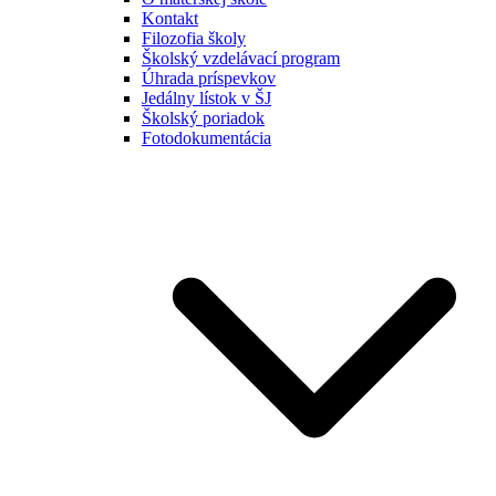
Kontakt
Filozofia školy
Školský vzdelávací program
Úhrada príspevkov
Jedálny lístok v ŠJ
Školský poriadok
Fotodokumentácia