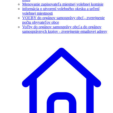
Menovanie zapisovateľa miestnej volebnej komisie
informácia o utvorení volebného okrsku a určení
volebnej miestnosti
VOĽBY do orgánov samosprávy obcí - zverejnenie
počtu obyvateľov obce
Voľby do orgánov samosprávy obcí a do orgánov
samosprávnych krajov - zverejnenie emailovej adresy