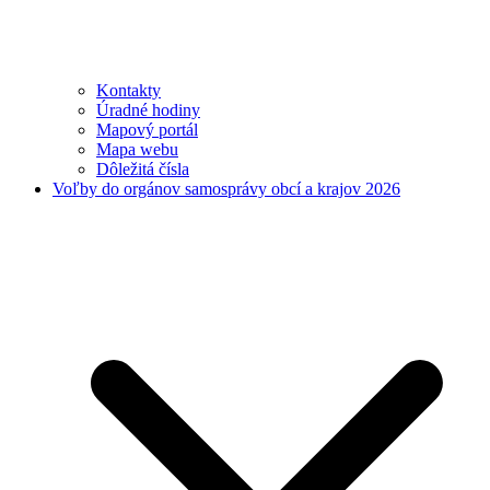
Kontakty
Úradné hodiny
Mapový portál
Mapa webu
Dôležitá čísla
Voľby do orgánov samosprávy obcí a krajov 2026