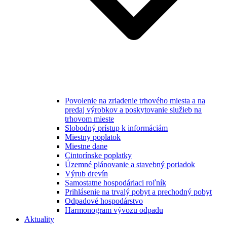
Povolenie na zriadenie trhového miesta a na
predaj výrobkov a poskytovanie služieb na
trhovom mieste
Slobodný prístup k informáciám
Miestny poplatok
Miestne dane
Cintorínske poplatky
Územné plánovanie a stavebný poriadok
Výrub drevín
Samostatne hospodáriaci roľník
Prihlásenie na trvalý pobyt a prechodný pobyt
Odpadové hospodárstvo
Harmonogram vývozu odpadu
Aktuality