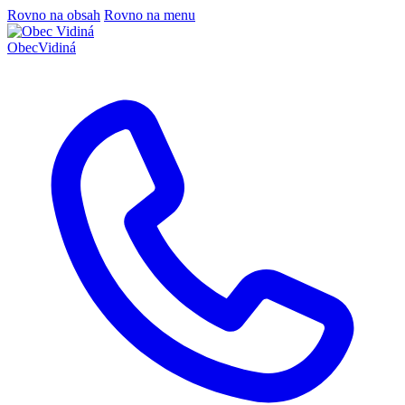
Rovno na obsah
Rovno na menu
Obec
Vidiná