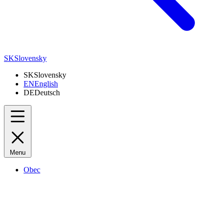
SK
Slovensky
SK
Slovensky
EN
English
DE
Deutsch
Menu
Obec