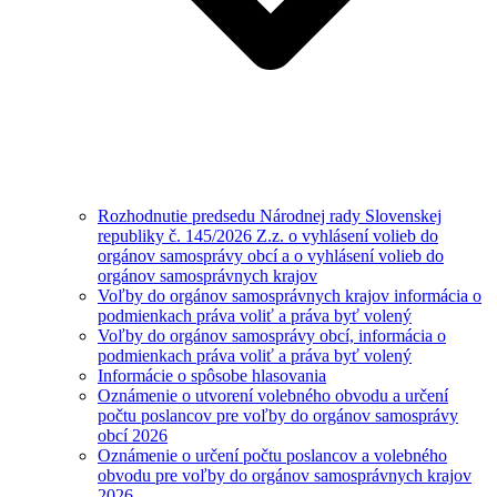
Rozhodnutie predsedu Národnej rady Slovenskej
republiky č. 145/2026 Z.z. o vyhlásení volieb do
orgánov samosprávy obcí a o vyhlásení volieb do
orgánov samosprávnych krajov
Voľby do orgánov samosprávnych krajov informácia o
podmienkach práva voliť a práva byť volený
Voľby do orgánov samosprávy obcí, informácia o
podmienkach práva voliť a práva byť volený
Informácie o spôsobe hlasovania
Oznámenie o utvorení volebného obvodu a určení
počtu poslancov pre voľby do orgánov samosprávy
obcí 2026
Oznámenie o určení počtu poslancov a volebného
obvodu pre voľby do orgánov samosprávnych krajov
2026