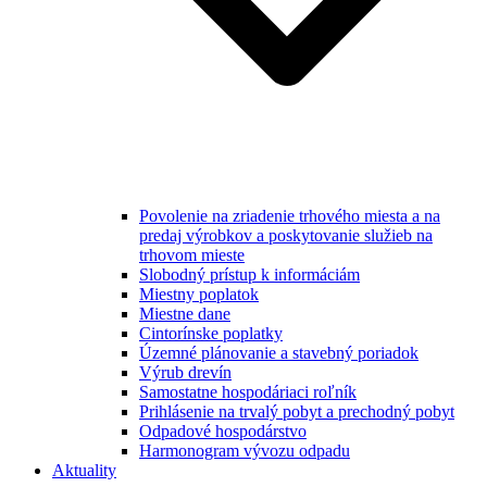
Povolenie na zriadenie trhového miesta a na
predaj výrobkov a poskytovanie služieb na
trhovom mieste
Slobodný prístup k informáciám
Miestny poplatok
Miestne dane
Cintorínske poplatky
Územné plánovanie a stavebný poriadok
Výrub drevín
Samostatne hospodáriaci roľník
Prihlásenie na trvalý pobyt a prechodný pobyt
Odpadové hospodárstvo
Harmonogram vývozu odpadu
Aktuality