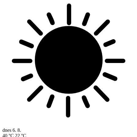
dnes
6. 8.
40 °C
22 °C