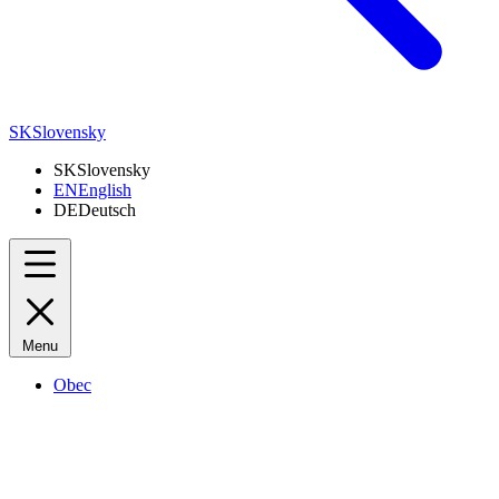
SK
Slovensky
SK
Slovensky
EN
English
DE
Deutsch
Menu
Obec