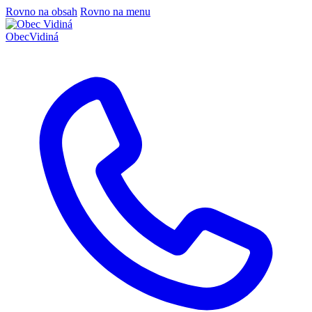
Rovno na obsah
Rovno na menu
Obec
Vidiná