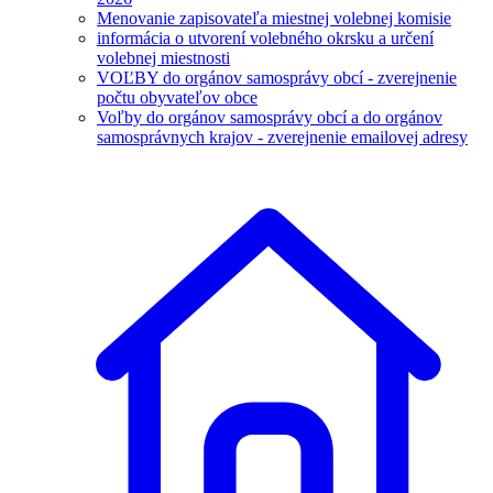
Menovanie zapisovateľa miestnej volebnej komisie
informácia o utvorení volebného okrsku a určení
volebnej miestnosti
VOĽBY do orgánov samosprávy obcí - zverejnenie
počtu obyvateľov obce
Voľby do orgánov samosprávy obcí a do orgánov
samosprávnych krajov - zverejnenie emailovej adresy