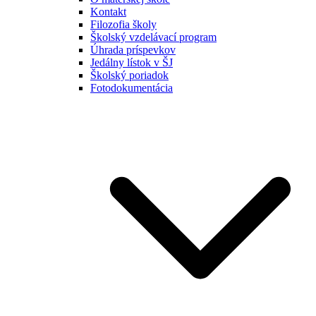
Kontakt
Filozofia školy
Školský vzdelávací program
Úhrada príspevkov
Jedálny lístok v ŠJ
Školský poriadok
Fotodokumentácia