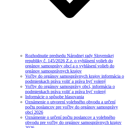
Rozhodnutie predsedu Národnej rady Slovenskej
republiky č. 145/2026 Z.z. o vyhlásení volieb do
orgánov samosprávy obcí a o vyhlásení volieb do
orgánov samosprávnych krajov
Voľby do orgánov samosprávnych krajov informácia o
podmienkach práva voliť a práva byť volený
Voľby do orgánov samosprávy obcí, informácia o
podmienkach práva voliť a práva byť volený
Informácie o spôsobe hlasovania
Oznámenie o utvorení volebného obvodu a určení
počtu poslancov pre voľby do orgánov samosprávy
obcí 2026
Oznámenie o určení počtu poslancov a volebného
obvodu pre voľby do orgánov samosprávnych krajov
2026