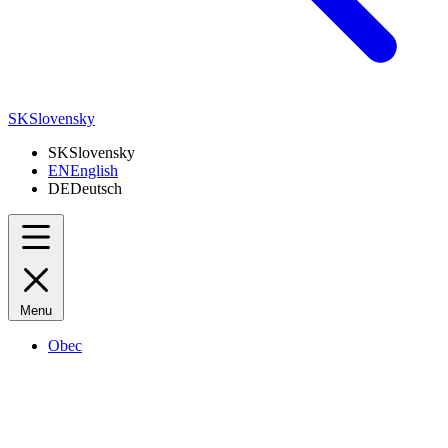
SK
Slovensky
SK
Slovensky
EN
English
DE
Deutsch
Menu
Obec