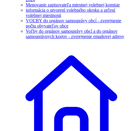
Menovanie zapisovateľa miestnej volebnej komisie
informácia o utvorení volebného okrsku a určení
volebnej miestnosti
VOĽBY do orgánov samosprávy obcí - zverejnenie
počtu obyvateľov obce
Voľby do orgánov samosprávy obcí a do orgánov
samosprávnych krajov - zverejnenie emailovej adresy