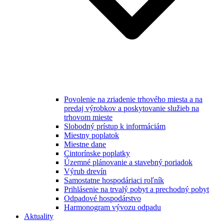
Povolenie na zriadenie trhového miesta a na
predaj výrobkov a poskytovanie služieb na
trhovom mieste
Slobodný prístup k informáciám
Miestny poplatok
Miestne dane
Cintorínske poplatky
Územné plánovanie a stavebný poriadok
Výrub drevín
Samostatne hospodáriaci roľník
Prihlásenie na trvalý pobyt a prechodný pobyt
Odpadové hospodárstvo
Harmonogram vývozu odpadu
Aktuality