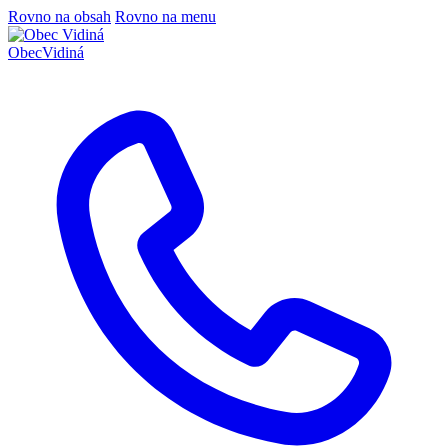
Rovno na obsah
Rovno na menu
Obec
Vidiná