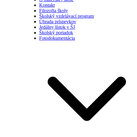
Kontakt
Filozofia školy
Školský vzdelávací program
Úhrada príspevkov
Jedálny lístok v ŠJ
Školský poriadok
Fotodokumentácia