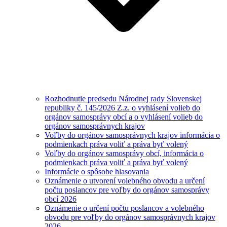
Rozhodnutie predsedu Národnej rady Slovenskej
republiky č. 145/2026 Z.z. o vyhlásení volieb do
orgánov samosprávy obcí a o vyhlásení volieb do
orgánov samosprávnych krajov
Voľby do orgánov samosprávnych krajov informácia o
podmienkach práva voliť a práva byť volený
Voľby do orgánov samosprávy obcí, informácia o
podmienkach práva voliť a práva byť volený
Informácie o spôsobe hlasovania
Oznámenie o utvorení volebného obvodu a určení
počtu poslancov pre voľby do orgánov samosprávy
obcí 2026
Oznámenie o určení počtu poslancov a volebného
obvodu pre voľby do orgánov samosprávnych krajov
2026