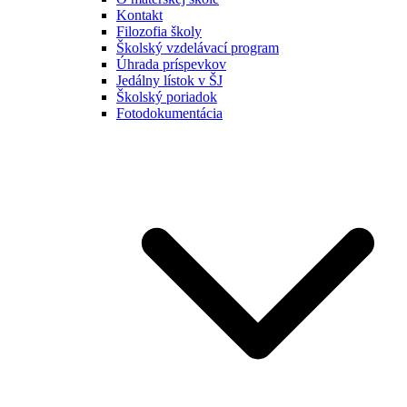
Kontakt
Filozofia školy
Školský vzdelávací program
Úhrada príspevkov
Jedálny lístok v ŠJ
Školský poriadok
Fotodokumentácia