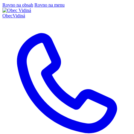
Rovno na obsah
Rovno na menu
Obec
Vidiná