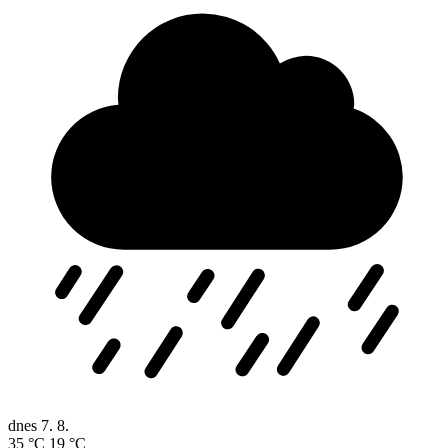
dnes
7. 8.
35 °C
19 °C