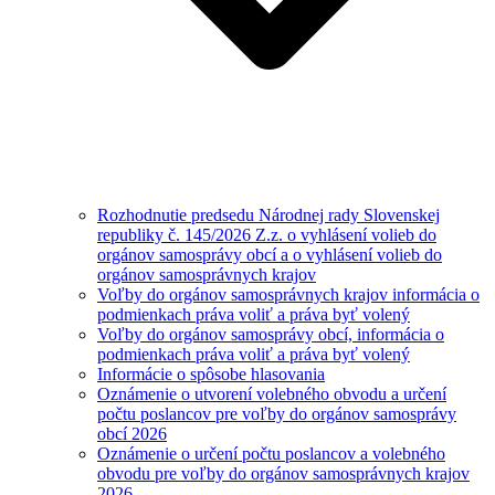
Rozhodnutie predsedu Národnej rady Slovenskej
republiky č. 145/2026 Z.z. o vyhlásení volieb do
orgánov samosprávy obcí a o vyhlásení volieb do
orgánov samosprávnych krajov
Voľby do orgánov samosprávnych krajov informácia o
podmienkach práva voliť a práva byť volený
Voľby do orgánov samosprávy obcí, informácia o
podmienkach práva voliť a práva byť volený
Informácie o spôsobe hlasovania
Oznámenie o utvorení volebného obvodu a určení
počtu poslancov pre voľby do orgánov samosprávy
obcí 2026
Oznámenie o určení počtu poslancov a volebného
obvodu pre voľby do orgánov samosprávnych krajov
2026