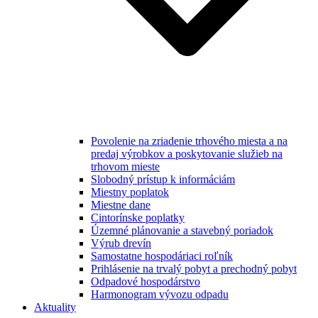
Povolenie na zriadenie trhového miesta a na
predaj výrobkov a poskytovanie služieb na
trhovom mieste
Slobodný prístup k informáciám
Miestny poplatok
Miestne dane
Cintorínske poplatky
Územné plánovanie a stavebný poriadok
Výrub drevín
Samostatne hospodáriaci roľník
Prihlásenie na trvalý pobyt a prechodný pobyt
Odpadové hospodárstvo
Harmonogram vývozu odpadu
Aktuality