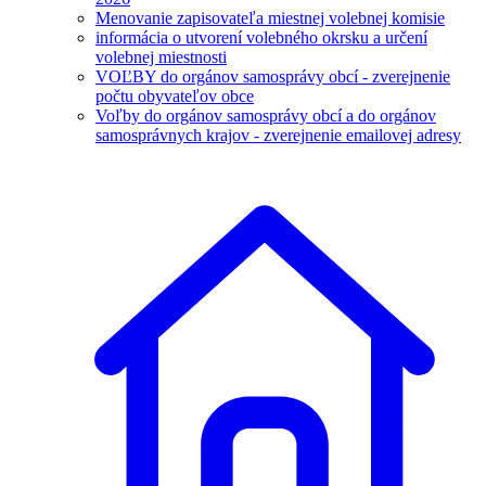
Menovanie zapisovateľa miestnej volebnej komisie
informácia o utvorení volebného okrsku a určení
volebnej miestnosti
VOĽBY do orgánov samosprávy obcí - zverejnenie
počtu obyvateľov obce
Voľby do orgánov samosprávy obcí a do orgánov
samosprávnych krajov - zverejnenie emailovej adresy