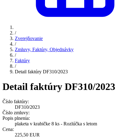
/
Zverejňovanie
/
Zmluvy, Faktúry, Objednávky
/
Faktúry
/
Detail faktúry DF310/2023
Detail faktúry DF310/2023
Číslo faktúry:
DF310/2023
Číslo zmluvy:
Popis plnenia:
plaketa v krabičke 8 ks - Rozlúčka s letom
Cena:
225,50 EUR