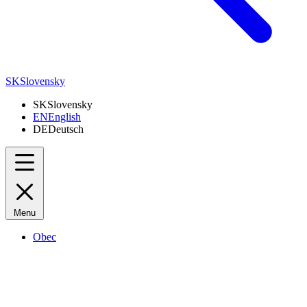
SK
Slovensky
SK
Slovensky
EN
English
DE
Deutsch
Menu
Obec