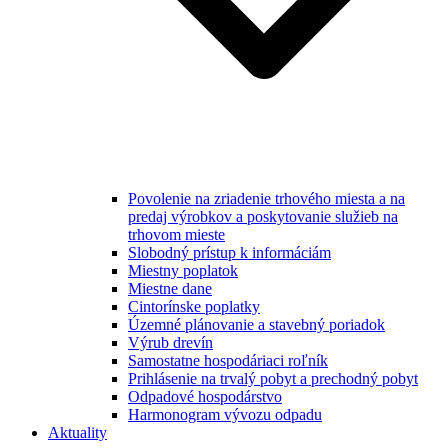
Povolenie na zriadenie trhového miesta a na
predaj výrobkov a poskytovanie služieb na
trhovom mieste
Slobodný prístup k informáciám
Miestny poplatok
Miestne dane
Cintorínske poplatky
Územné plánovanie a stavebný poriadok
Výrub drevín
Samostatne hospodáriaci roľník
Prihlásenie na trvalý pobyt a prechodný pobyt
Odpadové hospodárstvo
Harmonogram vývozu odpadu
Aktuality