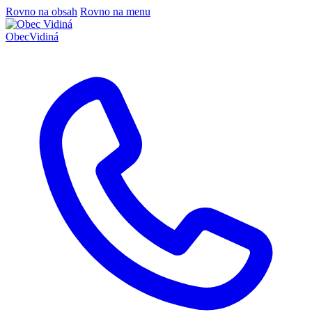
Rovno na obsah
Rovno na menu
Obec
Vidiná