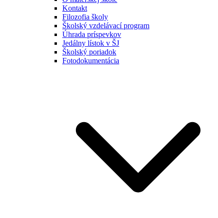
Kontakt
Filozofia školy
Školský vzdelávací program
Úhrada príspevkov
Jedálny lístok v ŠJ
Školský poriadok
Fotodokumentácia