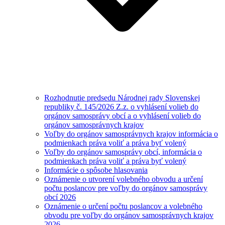
Rozhodnutie predsedu Národnej rady Slovenskej
republiky č. 145/2026 Z.z. o vyhlásení volieb do
orgánov samosprávy obcí a o vyhlásení volieb do
orgánov samosprávnych krajov
Voľby do orgánov samosprávnych krajov informácia o
podmienkach práva voliť a práva byť volený
Voľby do orgánov samosprávy obcí, informácia o
podmienkach práva voliť a práva byť volený
Informácie o spôsobe hlasovania
Oznámenie o utvorení volebného obvodu a určení
počtu poslancov pre voľby do orgánov samosprávy
obcí 2026
Oznámenie o určení počtu poslancov a volebného
obvodu pre voľby do orgánov samosprávnych krajov
2026