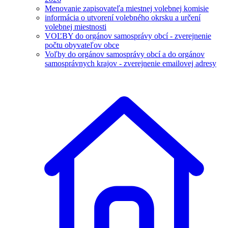
Menovanie zapisovateľa miestnej volebnej komisie
informácia o utvorení volebného okrsku a určení
volebnej miestnosti
VOĽBY do orgánov samosprávy obcí - zverejnenie
počtu obyvateľov obce
Voľby do orgánov samosprávy obcí a do orgánov
samosprávnych krajov - zverejnenie emailovej adresy