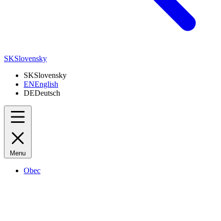
SK
Slovensky
SK
Slovensky
EN
English
DE
Deutsch
Menu
Obec