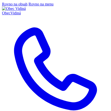
Rovno na obsah
Rovno na menu
Obec
Vidiná