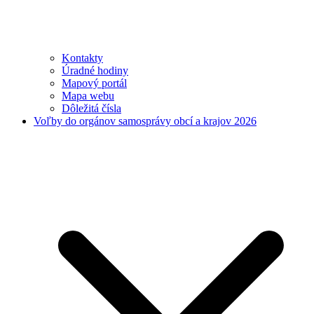
Kontakty
Úradné hodiny
Mapový portál
Mapa webu
Dôležitá čísla
Voľby do orgánov samosprávy obcí a krajov 2026