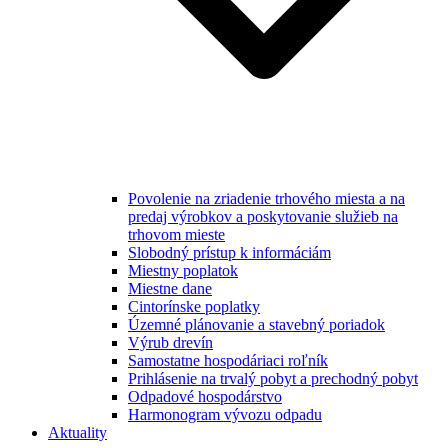
Povolenie na zriadenie trhového miesta a na
predaj výrobkov a poskytovanie služieb na
trhovom mieste
Slobodný prístup k informáciám
Miestny poplatok
Miestne dane
Cintorínske poplatky
Územné plánovanie a stavebný poriadok
Výrub drevín
Samostatne hospodáriaci roľník
Prihlásenie na trvalý pobyt a prechodný pobyt
Odpadové hospodárstvo
Harmonogram vývozu odpadu
Aktuality