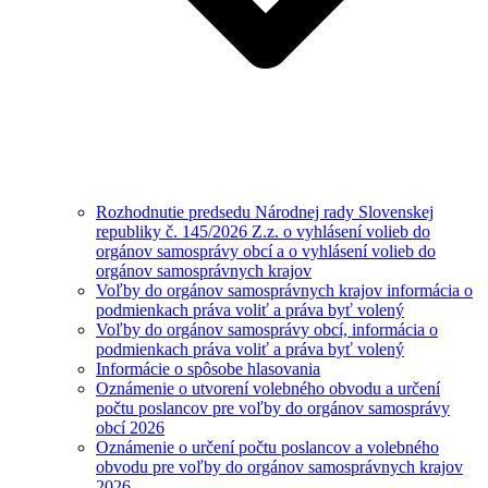
Rozhodnutie predsedu Národnej rady Slovenskej
republiky č. 145/2026 Z.z. o vyhlásení volieb do
orgánov samosprávy obcí a o vyhlásení volieb do
orgánov samosprávnych krajov
Voľby do orgánov samosprávnych krajov informácia o
podmienkach práva voliť a práva byť volený
Voľby do orgánov samosprávy obcí, informácia o
podmienkach práva voliť a práva byť volený
Informácie o spôsobe hlasovania
Oznámenie o utvorení volebného obvodu a určení
počtu poslancov pre voľby do orgánov samosprávy
obcí 2026
Oznámenie o určení počtu poslancov a volebného
obvodu pre voľby do orgánov samosprávnych krajov
2026