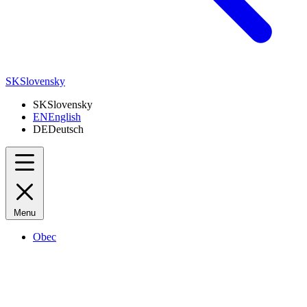
SK
Slovensky
SK
Slovensky
EN
English
DE
Deutsch
Menu
Obec