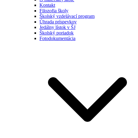
Kontakt
Filozofia školy
Školský vzdelávací program
Úhrada príspevkov
Jedálny lístok v ŠJ
Školský poriadok
Fotodokumentácia