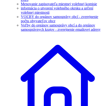
Menovanie zapisovateľa miestnej volebnej komisie
informácia o utvorení volebného okrsku a určení
volebnej miestnosti
VOĽBY do orgánov samosprávy obcí - zverejnenie
počtu obyvateľov obce
Voľby do orgánov samosprávy obcí a do orgánov
samosprávnych krajov - zverejnenie emailovej adresy