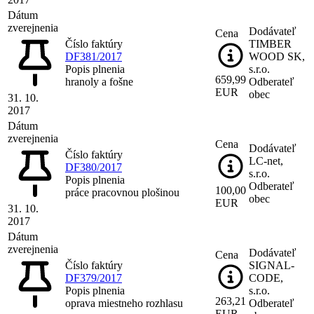
Dátum
zverejnenia
Dodávateľ
Cena
Číslo faktúry
TIMBER
DF381/2017
WOOD SK,
Popis plnenia
s.r.o.
659,99
hranoly a fošne
Odberateľ
EUR
obec
31. 10.
2017
Dátum
zverejnenia
Cena
Dodávateľ
Číslo faktúry
LC-net,
DF380/2017
s.r.o.
Popis plnenia
Odberateľ
100,00
práce pracovnou plošinou
obec
EUR
31. 10.
2017
Dátum
zverejnenia
Dodávateľ
Cena
Číslo faktúry
SIGNAL-
DF379/2017
CODE,
Popis plnenia
s.r.o.
263,21
oprava miestneho rozhlasu
Odberateľ
EUR