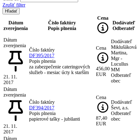
Zrušiť filter
Cena
Dátum
Číslo faktúry
Dodávateľ
zverejnenia
Popis plnenia
Odberateľ
Dátum
Dodávateľ
zverejnenia
Miklušáková
Cena
Číslo faktúry
Martina,
DF395/2017
Mgr -
Popis plnenia
Lucullus
za zabezpečenie cateringových
456,00
MM
služieb - mesiac úcty k starším
EUR
Odberateľ
21. 11.
obec
2017
Dátum
zverejnenia
Cena
Číslo faktúry
Dodávateľ
DF394/2017
Ševt, a.s.
Popis plnenia
Odberateľ
87,40
papierové tašky - jubilanti
obec
EUR
21. 11.
2017
Dátum