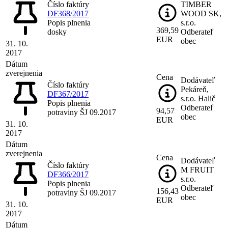
Číslo faktúry
TIMBER
DF368/2017
WOOD SK,
Popis plnenia
s.r.o.
369,59
dosky
Odberateľ
EUR
obec
31. 10.
2017
Dátum
zverejnenia
Cena
Dodávateľ
Číslo faktúry
Pekáreň,
DF367/2017
s.r.o. Halič
Popis plnenia
Odberateľ
94,57
potraviny ŠJ 09.2017
obec
EUR
31. 10.
2017
Dátum
zverejnenia
Cena
Dodávateľ
Číslo faktúry
M FRUIT
DF366/2017
s.r.o.
Popis plnenia
Odberateľ
156,43
potraviny ŠJ 09.2017
obec
EUR
31. 10.
2017
Dátum