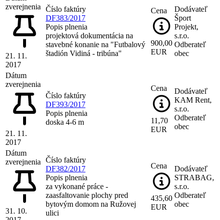
zverejnenia
Číslo faktúry
Dodávateľ
Cena
DF383/2017
Šport
Popis plnenia
Projekt,
projektová dokumentácia na
s.r.o.
900,00
stavebné konanie na "Futbalový
Odberateľ
EUR
štadión Vidiná - tribúna"
obec
21. 11.
2017
Dátum
zverejnenia
Cena
Dodávateľ
Číslo faktúry
KAM Rent,
DF393/2017
s.r.o.
Popis plnenia
Odberateľ
11,70
doska 4-6 m
obec
EUR
21. 11.
2017
Dátum
Číslo faktúry
zverejnenia
Cena
DF382/2017
Dodávateľ
Popis plnenia
STRABAG,
za vykonané práce -
s.r.o.
zaasfaltovanie plochy pred
Odberateľ
435,60
bytovým domom na Ružovej
obec
EUR
31. 10.
ulici
2017