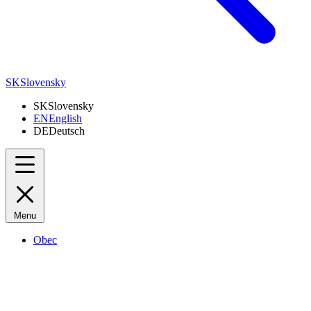
SK
Slovensky
SK
Slovensky
EN
English
DE
Deutsch
Menu
Obec