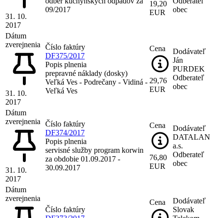
odber kuchynských odpadov za
Odberateľ
19,20
09/2017
obec
EUR
31. 10.
2017
Dátum
zverejnenia
Číslo faktúry
Cena
Dodávateľ
DF375/2017
Ján
Popis plnenia
PURDEK
prepravné náklady (dosky)
Odberateľ
29,76
Veľká Ves - Podrečany - Vidiná -
obec
EUR
Veľká Ves
31. 10.
2017
Dátum
zverejnenia
Číslo faktúry
Cena
Dodávateľ
DF374/2017
DATALAN
Popis plnenia
a.s.
servisné služby program korwin
Odberateľ
76,80
za obdobie 01.09.2017 -
obec
EUR
30.09.2017
31. 10.
2017
Dátum
zverejnenia
Dodávateľ
Cena
Číslo faktúry
Slovak