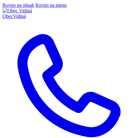
Rovno na obsah
Rovno na menu
Obec
Vidiná