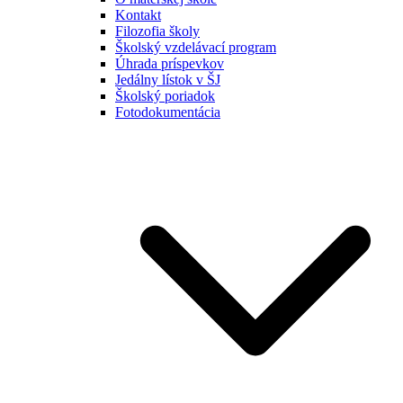
Kontakt
Filozofia školy
Školský vzdelávací program
Úhrada príspevkov
Jedálny lístok v ŠJ
Školský poriadok
Fotodokumentácia