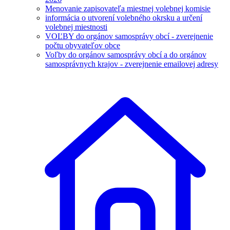
Menovanie zapisovateľa miestnej volebnej komisie
informácia o utvorení volebného okrsku a určení
volebnej miestnosti
VOĽBY do orgánov samosprávy obcí - zverejnenie
počtu obyvateľov obce
Voľby do orgánov samosprávy obcí a do orgánov
samosprávnych krajov - zverejnenie emailovej adresy