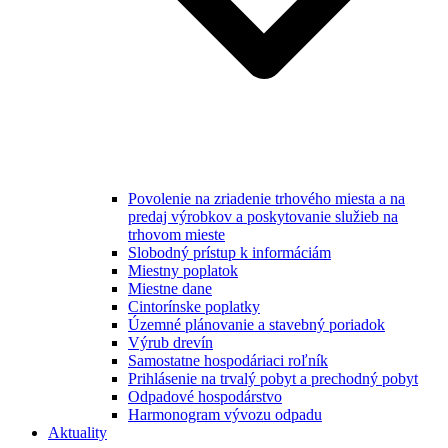
Povolenie na zriadenie trhového miesta a na
predaj výrobkov a poskytovanie služieb na
trhovom mieste
Slobodný prístup k informáciám
Miestny poplatok
Miestne dane
Cintorínske poplatky
Územné plánovanie a stavebný poriadok
Výrub drevín
Samostatne hospodáriaci roľník
Prihlásenie na trvalý pobyt a prechodný pobyt
Odpadové hospodárstvo
Harmonogram vývozu odpadu
Aktuality