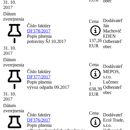
obec
31. 10.
2017
Dátum
zverejnenia
Dodávateľ
Cena
Číslo faktúry
Ján
DF378/2017
Machovič
Popis plnenia
EDEN
137,26
potraviny ŠJ 10.2017
Odberateľ
EUR
obec
31. 10.
2017
Dátum
Cena
zverejnenia
Dodávateľ
Číslo faktúry
MEPOS,
DF377/2017
s.r.o.
Popis plnenia
Lučenec
1
vývoz odpadu 09.2017
Odberateľ
638,39
obec
31. 10.
EUR
2017
Dátum
zverejnenia
Cena
Číslo faktúry
Dodávateľ
DF376/2017
Ecol Trade,
Popis plnenia
s.r.o.