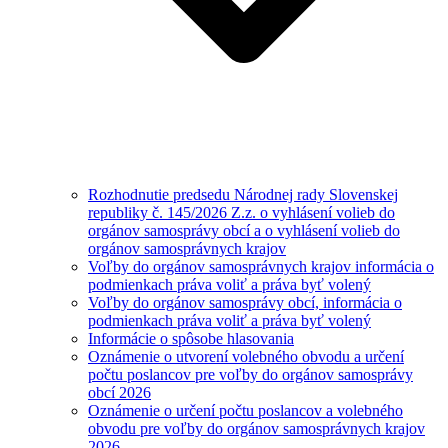
Rozhodnutie predsedu Národnej rady Slovenskej
republiky č. 145/2026 Z.z. o vyhlásení volieb do
orgánov samosprávy obcí a o vyhlásení volieb do
orgánov samosprávnych krajov
Voľby do orgánov samosprávnych krajov informácia o
podmienkach práva voliť a práva byť volený
Voľby do orgánov samosprávy obcí, informácia o
podmienkach práva voliť a práva byť volený
Informácie o spôsobe hlasovania
Oznámenie o utvorení volebného obvodu a určení
počtu poslancov pre voľby do orgánov samosprávy
obcí 2026
Oznámenie o určení počtu poslancov a volebného
obvodu pre voľby do orgánov samosprávnych krajov
2026