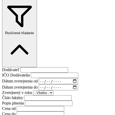
Rozšírené hľadanie
Dodávateľ
IČO Dodávatelia
Dátum zverejnenia od
Dátum zverejnenia do
Zverejnený v roku
Číslo faktúry
Popis plnenia
Cena od
Cena do