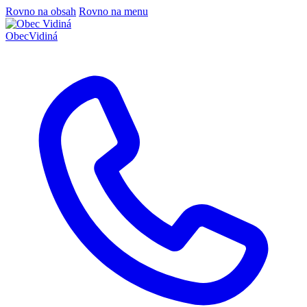
Rovno na obsah
Rovno na menu
Obec
Vidiná