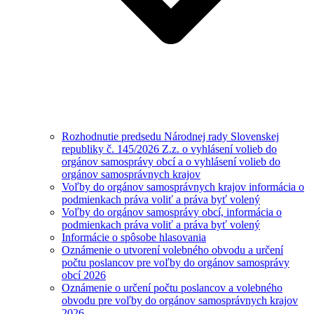
Rozhodnutie predsedu Národnej rady Slovenskej
republiky č. 145/2026 Z.z. o vyhlásení volieb do
orgánov samosprávy obcí a o vyhlásení volieb do
orgánov samosprávnych krajov
Voľby do orgánov samosprávnych krajov informácia o
podmienkach práva voliť a práva byť volený
Voľby do orgánov samosprávy obcí, informácia o
podmienkach práva voliť a práva byť volený
Informácie o spôsobe hlasovania
Oznámenie o utvorení volebného obvodu a určení
počtu poslancov pre voľby do orgánov samosprávy
obcí 2026
Oznámenie o určení počtu poslancov a volebného
obvodu pre voľby do orgánov samosprávnych krajov
2026