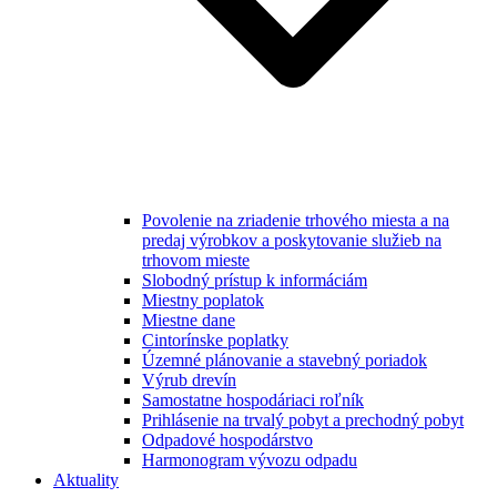
Povolenie na zriadenie trhového miesta a na
predaj výrobkov a poskytovanie služieb na
trhovom mieste
Slobodný prístup k informáciám
Miestny poplatok
Miestne dane
Cintorínske poplatky
Územné plánovanie a stavebný poriadok
Výrub drevín
Samostatne hospodáriaci roľník
Prihlásenie na trvalý pobyt a prechodný pobyt
Odpadové hospodárstvo
Harmonogram vývozu odpadu
Aktuality