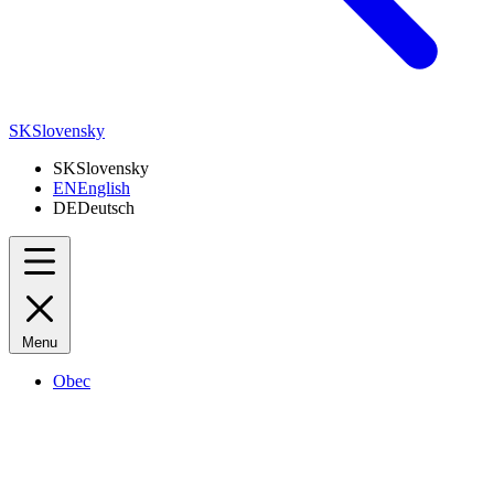
SK
Slovensky
SK
Slovensky
EN
English
DE
Deutsch
Menu
Obec