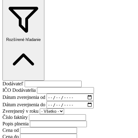
Rozšírené hľadanie
Dodávateľ
IČO Dodávatelia
Dátum zverejnenia od
Dátum zverejnenia do
Zverejnený v roku
Číslo faktúry
Popis plnenia
Cena od
Cena do