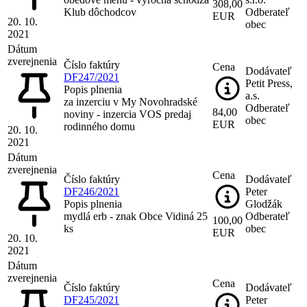
308,00
Klub dôchodcov
Odberateľ
EUR
20. 10.
obec
2021
Dátum
zverejnenia
Číslo faktúry
Cena
Dodávateľ
DF247/2021
Petit Press,
Popis plnenia
a.s.
za inzerciu v My Novohradské
Odberateľ
84,00
noviny - inzercia VOS predaj
obec
EUR
rodinného domu
20. 10.
2021
Dátum
zverejnenia
Cena
Číslo faktúry
Dodávateľ
DF246/2021
Peter
Popis plnenia
Glodžák
mydlá erb - znak Obce Vidiná 25
Odberateľ
100,00
ks
obec
EUR
20. 10.
2021
Dátum
zverejnenia
Cena
Číslo faktúry
Dodávateľ
DF245/2021
Peter