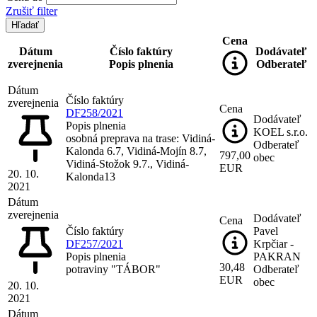
Zrušiť filter
Cena
Dátum
Číslo faktúry
Dodávateľ
zverejnenia
Popis plnenia
Odberateľ
Dátum
Číslo faktúry
zverejnenia
Cena
DF258/2021
Dodávateľ
Popis plnenia
KOEL s.r.o.
osobná preprava na trase: Vidiná-
Odberateľ
Kalonda 6.7, Vidiná-Mojín 8.7,
797,00
obec
Vidiná-Stožok 9.7., Vidiná-
EUR
20. 10.
Kalonda13
2021
Dátum
zverejnenia
Dodávateľ
Cena
Číslo faktúry
Pavel
DF257/2021
Krpčiar -
Popis plnenia
PAKRAN
30,48
potraviny "TÁBOR"
Odberateľ
EUR
obec
20. 10.
2021
Dátum