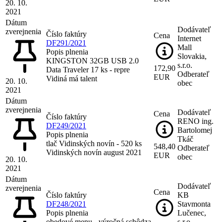
20. 10.
2021
Dátum
Dodávateľ
zverejnenia
Číslo faktúry
Cena
Internet
DF291/2021
Mall
Popis plnenia
Slovakia,
KINGSTON 32GB USB 2.0
s.r.o.
172,90
Data Traveler 17 ks - repre
Odberateľ
EUR
Vidiná má talent
20. 10.
obec
2021
Dátum
zverejnenia
Dodávateľ
Cena
Číslo faktúry
RENO ing.
DF249/2021
Bartolomej
Popis plnenia
Tkáč
tlač Vidinských novín - 520 ks
548,40
Odberateľ
Vidinských novín august 2021
EUR
obec
20. 10.
2021
Dátum
Dodávateľ
zverejnenia
Cena
Číslo faktúry
KB
DF248/2021
Stavmonta
Popis plnenia
Lučenec,
obedové menu - výročná schôdza
s.r.o.