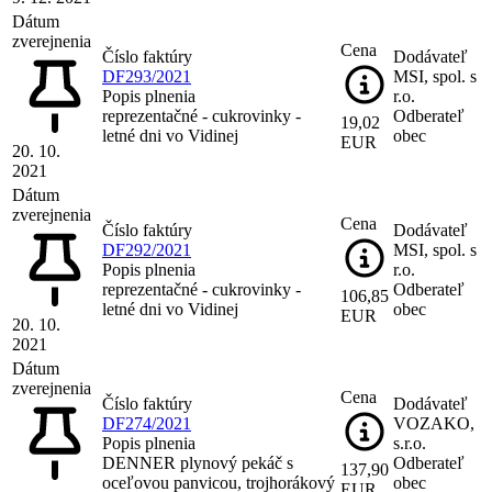
Dátum
zverejnenia
Cena
Číslo faktúry
Dodávateľ
DF293/2021
MSI, spol. s
Popis plnenia
r.o.
reprezentačné - cukrovinky -
Odberateľ
19,02
letné dni vo Vidinej
obec
EUR
20. 10.
2021
Dátum
zverejnenia
Cena
Číslo faktúry
Dodávateľ
DF292/2021
MSI, spol. s
Popis plnenia
r.o.
reprezentačné - cukrovinky -
Odberateľ
106,85
letné dni vo Vidinej
obec
EUR
20. 10.
2021
Dátum
zverejnenia
Cena
Číslo faktúry
Dodávateľ
DF274/2021
VOZAKO,
Popis plnenia
s.r.o.
DENNER plynový pekáč s
Odberateľ
137,90
oceľovou panvicou, trojhorákový
obec
EUR