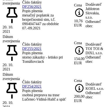
Číslo faktúry
zverejnenia
Dodávateľ
Cena
DF256/2021
Jablotron
Popis plnenia
Slovakia,
mesačný poplatok za
s.r.o.
bezpečnostnú sim, t.č.
10,76
Odberateľ
0904047447 za obdobie
EUR
obec
20. 10.
07.-09.2021
2021
Dátum
zverejnenia
Cena
Číslo faktúry
Dodávateľ
DF255/2021
TOI TOI &
Popis plnenia
DIXI, s.r.o.
storno zákazky - letisko pri
Odberateľ
154,00
Tomášovciach
obec
EUR
20. 10.
2021
Dátum
zverejnenia
Cena
Číslo faktúry
Dodávateľ
DF254/2021
KOEL s.r.o.
Popis plnenia
Odberateľ
osobná preprava na trase
200,00
obec
Lučenec-Vidiná-Halič a späť
EUR
20. 10.
2021