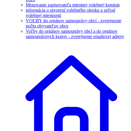
Menovanie zapisovateľa miestnej volebnej komisie
informácia o utvorení volebného okrsku a určení
volebnej miestnosti
VOĽBY do orgánov samosprávy obcí - zverejnenie
počtu obyvateľov obce
Voľby do orgánov samosprávy obcí a do orgánov
samosprávnych krajov - zverejnenie emailovej adresy