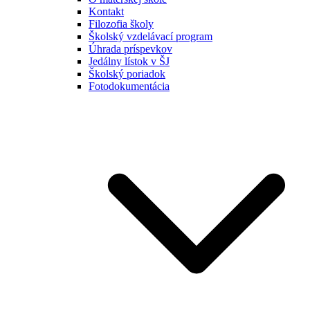
Kontakt
Filozofia školy
Školský vzdelávací program
Úhrada príspevkov
Jedálny lístok v ŠJ
Školský poriadok
Fotodokumentácia