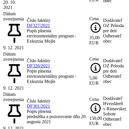
obec
20. 10.
2021
Dátum
Cena
zverejnenia
Číslo faktúry
Dodávateľ
DF327/2021
OZ Príroda
Popis plnenia
pre deti
environmentálny program -
Odberateľ
35,00
Exkurzia Mojín
obec
EUR
9. 12. 2021
Dátum
Cena
zverejnenia
Číslo faktúry
Dodávateľ
DF326/2021
OZ Príroda
Popis plnenia
pre deti
environmentálny program -
Odberateľ
5,00
Exkurzia Mojín
obec
EUR
9. 12. 2021
Dátum
Dodávateľ
Cena
zverejnenia
Číslo faktúry
Hvezdáreň
DF301/2021
v Rimavskej
Popis plnenia
Sobote
prednáška a pozorovanie dňa 20.
150,00
Odberateľ
augusta 2021
EUR
obec
9. 12. 2021