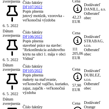
Cena
zverejnenia
Číslo faktúry
Dodávateľ
DF107/2022
DANILL, a.s.
Popis plnenia
Odberateľ
jutový motúzik, vzorovka -
42,23
obec
veľkonočná výzdoba
EUR
6. 5. 2022
Dátum
Číslo faktúry
Cena
zverejnenia
DF106/2022
Dodávateľ
Popis plnenia
STRABAG,
stavebné práce na stavbe:
s.r.o.
111
"Rekonštrukcia asfaltového
Odberateľ
205,06
krytu na ulici 1. mája v obci
obec
EUR
Vidiná"
6. 5. 2022
Dátum
Číslo faktúry
Cena
zverejnenia
DF105/2022
Dodávateľ
Popis plnenia
DUBLEZ,
makety na maľovanie,
s.r.o.
veľkonočné vajíčko, kuriatko,
Odberateľ
57,90
zajaz, zajačik - veľkonočná
obec
EUR
výzdoba
6. 5. 2022
Dátum
Dodávateľ
Cena
zverejnenia
Číslo faktúry
Orange