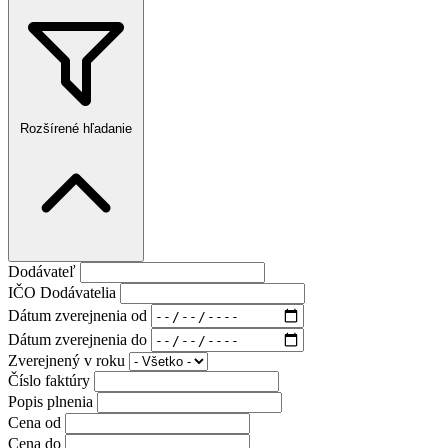
Rozšírené hľadanie
Dodávateľ
IČO Dodávatelia
Dátum zverejnenia od
Dátum zverejnenia do
Zverejnený v roku
Číslo faktúry
Popis plnenia
Cena od
Cena do