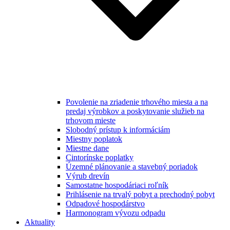
Povolenie na zriadenie trhového miesta a na
predaj výrobkov a poskytovanie služieb na
trhovom mieste
Slobodný prístup k informáciám
Miestny poplatok
Miestne dane
Cintorínske poplatky
Územné plánovanie a stavebný poriadok
Výrub drevín
Samostatne hospodáriaci roľník
Prihlásenie na trvalý pobyt a prechodný pobyt
Odpadové hospodárstvo
Harmonogram vývozu odpadu
Aktuality