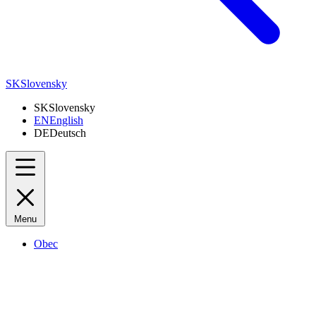
SK
Slovensky
SK
Slovensky
EN
English
DE
Deutsch
Menu
Obec