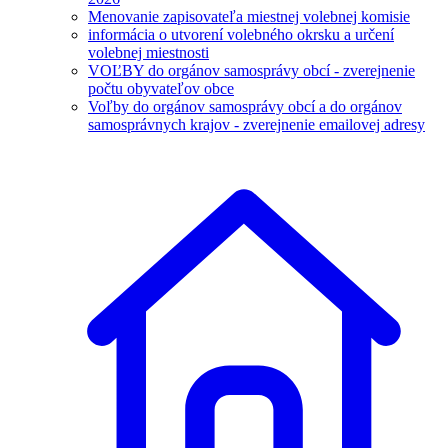
Menovanie zapisovateľa miestnej volebnej komisie
informácia o utvorení volebného okrsku a určení
volebnej miestnosti
VOĽBY do orgánov samosprávy obcí - zverejnenie
počtu obyvateľov obce
Voľby do orgánov samosprávy obcí a do orgánov
samosprávnych krajov - zverejnenie emailovej adresy