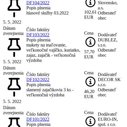
DF104/2022
Slovensko,
Popis plnenia
a.s.
102,61
hlasové služby 03.2022
Odberateľ
EUR
obec
5. 5. 2022
Dátum
Číslo faktúry
Cena
zverejnenia
DF103/2022
Dodávateľ
Popis plnenia
DUBLEZ,
makety na maľovanie,
s.r.o.
veľkonočné vajíčko, kuriatko,
Odberateľ
57,70
zajaz, zajačik - veľkonočná
obec
EUR
výzdoba
5. 5. 2022
Dátum
Cena
zverejnenia
Číslo faktúry
Dodávateľ
DF102/2022
DECOR SK
Popis plnenia
s.r.o.
slamený zajačikovia 3 ks -
Odberateľ
46,20
veľkonočná výzdoba
obec
EUR
5. 5. 2022
Dátum
Cena
zverejnenia
Číslo faktúry
Dodávateľ
DF101/2022
EURO-IN,
Popis plnenia
spol. s r.o.