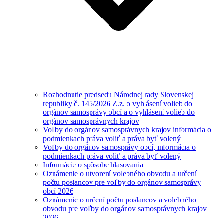
Rozhodnutie predsedu Národnej rady Slovenskej
republiky č. 145/2026 Z.z. o vyhlásení volieb do
orgánov samosprávy obcí a o vyhlásení volieb do
orgánov samosprávnych krajov
Voľby do orgánov samosprávnych krajov informácia o
podmienkach práva voliť a práva byť volený
Voľby do orgánov samosprávy obcí, informácia o
podmienkach práva voliť a práva byť volený
Informácie o spôsobe hlasovania
Oznámenie o utvorení volebného obvodu a určení
počtu poslancov pre voľby do orgánov samosprávy
obcí 2026
Oznámenie o určení počtu poslancov a volebného
obvodu pre voľby do orgánov samosprávnych krajov
2026