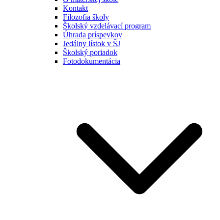
Kontakt
Filozofia školy
Školský vzdelávací program
Úhrada príspevkov
Jedálny lístok v ŠJ
Školský poriadok
Fotodokumentácia