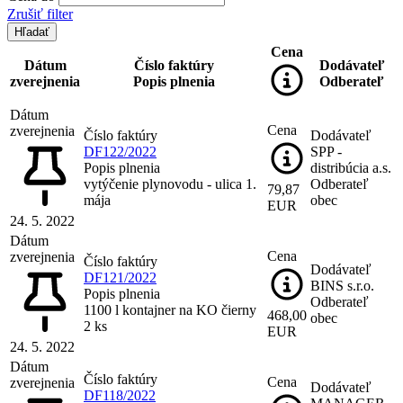
Zrušiť filter
Cena
Dátum
Číslo faktúry
Dodávateľ
zverejnenia
Popis plnenia
Odberateľ
Dátum
Cena
zverejnenia
Číslo faktúry
Dodávateľ
DF122/2022
SPP -
Popis plnenia
distribúcia a.s.
vytýčenie plynovodu - ulica 1.
Odberateľ
79,87
mája
obec
EUR
24. 5. 2022
Dátum
Cena
zverejnenia
Číslo faktúry
Dodávateľ
DF121/2022
BINS s.r.o.
Popis plnenia
Odberateľ
1100 l kontajner na KO čierny
468,00
obec
2 ks
EUR
24. 5. 2022
Dátum
Číslo faktúry
Cena
zverejnenia
Dodávateľ
DF118/2022