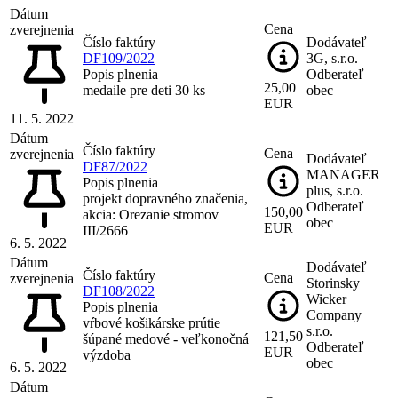
Dátum
Cena
zverejnenia
Číslo faktúry
Dodávateľ
DF109/2022
3G, s.r.o.
Popis plnenia
Odberateľ
25,00
medaile pre deti 30 ks
obec
EUR
11. 5. 2022
Dátum
Číslo faktúry
Cena
zverejnenia
Dodávateľ
DF87/2022
MANAGER
Popis plnenia
plus, s.r.o.
projekt dopravného značenia,
Odberateľ
150,00
akcia: Orezanie stromov
obec
EUR
III/2666
6. 5. 2022
Dátum
Dodávateľ
Číslo faktúry
Cena
zverejnenia
Storinsky
DF108/2022
Wicker
Popis plnenia
Company
vŕbové košikárske prútie
s.r.o.
121,50
šúpané medové - veľkonočná
Odberateľ
EUR
výzdoba
obec
6. 5. 2022
Dátum