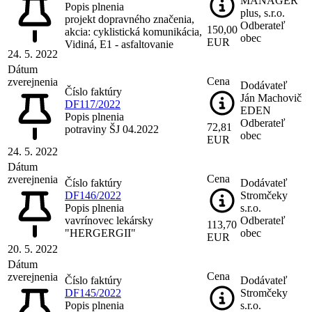
MANAGER
Popis plnenia
plus, s.r.o.
projekt dopravného značenia,
Odberateľ
150,00
akcia: cyklistická komunikácia,
obec
EUR
Vidiná, E1 - asfaltovanie
24. 5. 2022
Dátum
Cena
zverejnenia
Dodávateľ
Číslo faktúry
Ján Machovič
DF117/2022
EDEN
Popis plnenia
Odberateľ
72,81
potraviny ŠJ 04.2022
obec
EUR
24. 5. 2022
Dátum
Cena
zverejnenia
Číslo faktúry
Dodávateľ
DF146/2022
Stromčeky
Popis plnenia
s.r.o.
vavrínovec lekársky
Odberateľ
113,70
"HERGERGII"
obec
EUR
20. 5. 2022
Dátum
Cena
zverejnenia
Číslo faktúry
Dodávateľ
DF145/2022
Stromčeky
Popis plnenia
s.r.o.