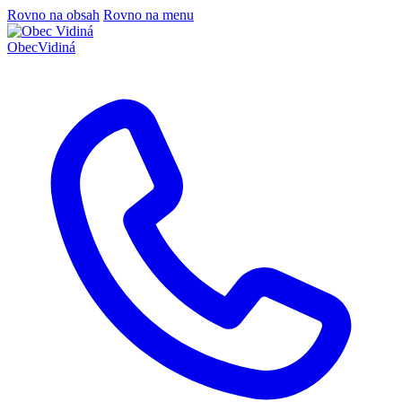
Rovno na obsah
Rovno na menu
Obec
Vidiná