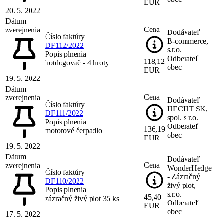
EUR
20. 5. 2022
Dátum
Cena
zverejnenia
Dodávateľ
Číslo faktúry
B-commerce,
DF112/2022
s.r.o.
Popis plnenia
Odberateľ
118,12
hotdogovač - 4 hroty
obec
EUR
19. 5. 2022
Dátum
Cena
zverejnenia
Dodávateľ
Číslo faktúry
HECHT SK,
DF111/2022
spol. s r.o.
Popis plnenia
Odberateľ
136,19
motorové čerpadlo
obec
EUR
19. 5. 2022
Dátum
Dodávateľ
Cena
zverejnenia
WonderHedge
Číslo faktúry
- Zázračný
DF110/2022
živý plot,
Popis plnenia
s.r.o.
45,40
zázračný živý plot 35 ks
Odberateľ
EUR
obec
17. 5. 2022