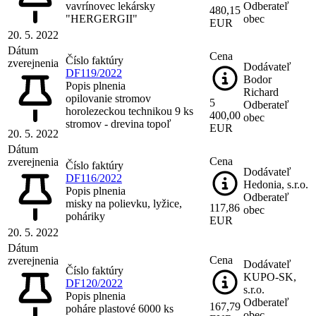
vavrínovec lekársky
Odberateľ
480,15
"HERGERGII"
obec
EUR
20. 5. 2022
Dátum
Cena
Číslo faktúry
zverejnenia
Dodávateľ
DF119/2022
Bodor
Popis plnenia
Richard
opilovanie stromov
5
Odberateľ
horolezeckou technikou 9 ks
400,00
obec
stromov - drevina topoľ
EUR
20. 5. 2022
Dátum
Cena
zverejnenia
Číslo faktúry
Dodávateľ
DF116/2022
Hedonia, s.r.o.
Popis plnenia
Odberateľ
misky na polievku, lyžice,
117,86
obec
poháriky
EUR
20. 5. 2022
Dátum
Cena
zverejnenia
Dodávateľ
Číslo faktúry
KUPO-SK,
DF120/2022
s.r.o.
Popis plnenia
Odberateľ
167,79
poháre plastové 6000 ks
obec