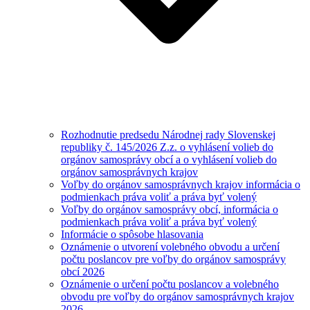
Rozhodnutie predsedu Národnej rady Slovenskej
republiky č. 145/2026 Z.z. o vyhlásení volieb do
orgánov samosprávy obcí a o vyhlásení volieb do
orgánov samosprávnych krajov
Voľby do orgánov samosprávnych krajov informácia o
podmienkach práva voliť a práva byť volený
Voľby do orgánov samosprávy obcí, informácia o
podmienkach práva voliť a práva byť volený
Informácie o spôsobe hlasovania
Oznámenie o utvorení volebného obvodu a určení
počtu poslancov pre voľby do orgánov samosprávy
obcí 2026
Oznámenie o určení počtu poslancov a volebného
obvodu pre voľby do orgánov samosprávnych krajov
2026