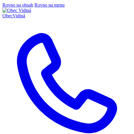
Rovno na obsah
Rovno na menu
Obec
Vidiná