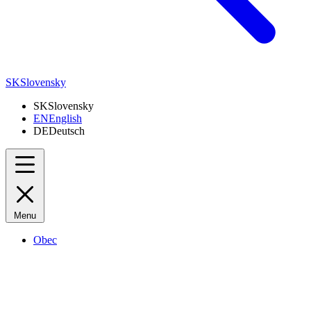
SK
Slovensky
SK
Slovensky
EN
English
DE
Deutsch
Menu
Obec