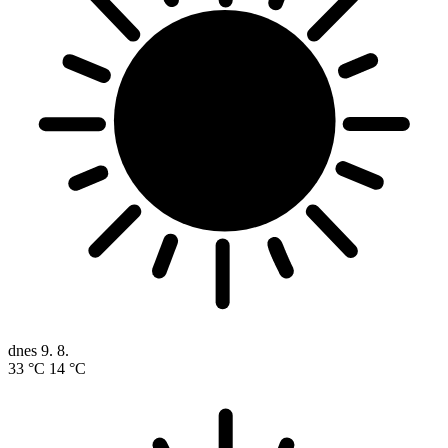
dnes
9. 8.
33 °C
14 °C