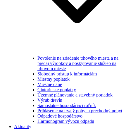
Povolenie na zriadenie trhového miesta a na
predaj výrobkov a poskytovanie služieb na
trhovom mieste
Slobodný prístup k informáciám
Miestny poplatok
Miestne dane
Cintorínske poplatky
Územné plánovanie a stavebný poriadok
Výrub drevín
Samostatne hospodáriaci roľník
Prihlásenie na trvalý pobyt a prechodný pobyt
Odpadové hospodárstvo
Harmonogram vývozu odpadu
Aktuality