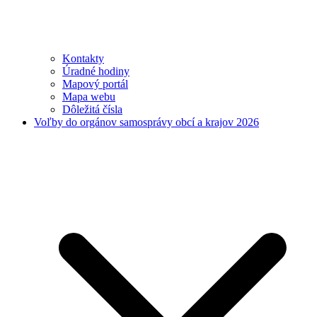
Kontakty
Úradné hodiny
Mapový portál
Mapa webu
Dôležitá čísla
Voľby do orgánov samosprávy obcí a krajov 2026