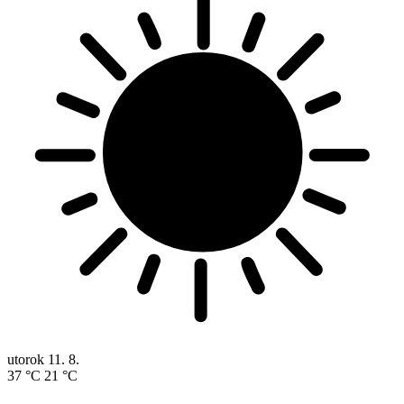
utorok
11. 8.
37 °C
21 °C