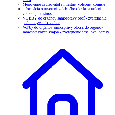
Menovanie zapisovateľa miestnej volebnej komisie
informácia o utvorení volebného okrsku a určení
volebnej miestnosti
VOĽBY do orgánov samosprávy obcí - zverejnenie
počtu obyvateľov obce
Voľby do orgánov samosprávy obcí a do orgánov
samosprávnych krajov - zverejnenie emailovej adresy