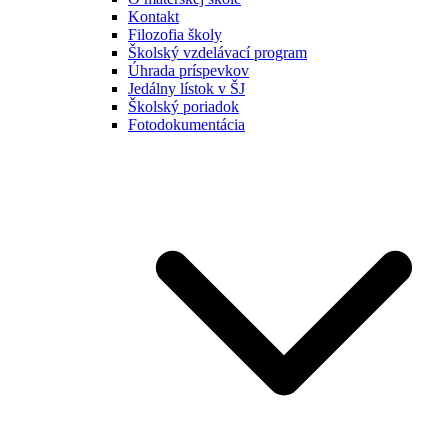
Kontakt
Filozofia školy
Školský vzdelávací program
Úhrada príspevkov
Jedálny lístok v ŠJ
Školský poriadok
Fotodokumentácia