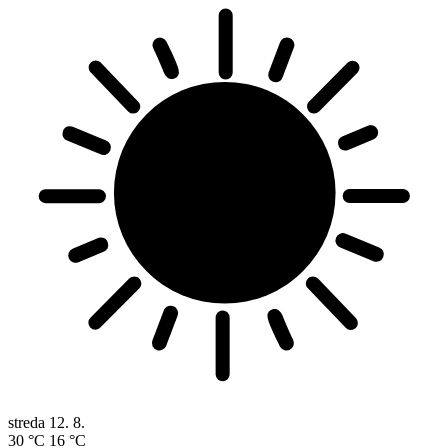
streda
12. 8.
30 °C
16 °C